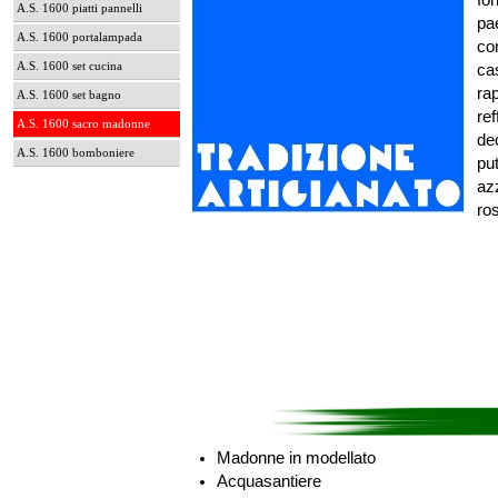
fo
A.S. 1600 piatti pannelli
pa
A.S. 1600 portalampada
co
A.S. 1600 set cucina
ca
rap
A.S. 1600 set bagno
ref
A.S. 1600 sacro madonne
de
A.S. 1600 bomboniere
put
az
ro
Madonne in modellato
Acquasantiere