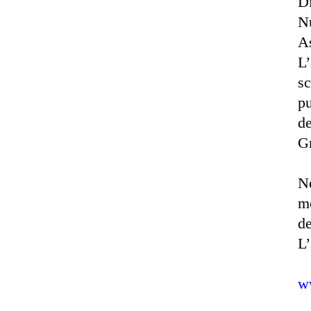
Di
Nu
As
L’
sc
pu
de
Gr
Ne
mo
de
L’
w