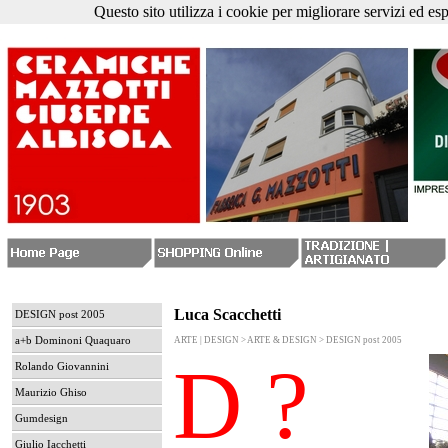
Questo sito utilizza i cookie per migliorare servizi ed es
Luca Scacchetti
DESIGN post 2005
a+b Dominoni Quaquaro
ARTE | DESIGN > ARTE & DESIGN > DESIGN post 2005
D ?
Rolando Giovannini
Maurizio Ghiso
Gumdesign
Giulio Iacchetti