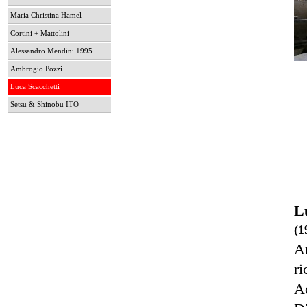
Maria Christina Hamel
Cortini + Mattolini
Alessandro Mendini 1995
Ambrogio Pozzi
Luca Scacchetti
Setsu & Shinobu ITO
L
(1
Ar
ri
Ac