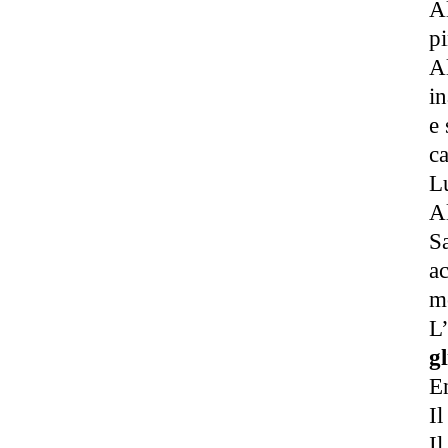
Al
pi
Al
in
e 
ca
Lu
Al
Sa
ac
m
L
g
En
I
I