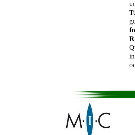
un
Tu
g
f
R
Qu
in
oc