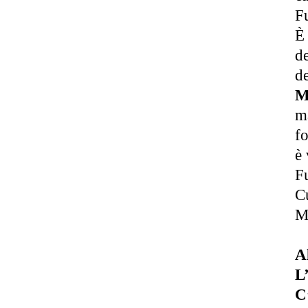
Fu
È 
de
de
M
ma
fo
è 
Fu
Cu
Ma
Al
L
C