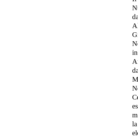
N
da
Al
Gi
Ne
in
A
da
Ma
Ne
Ce
e
ma
la
el