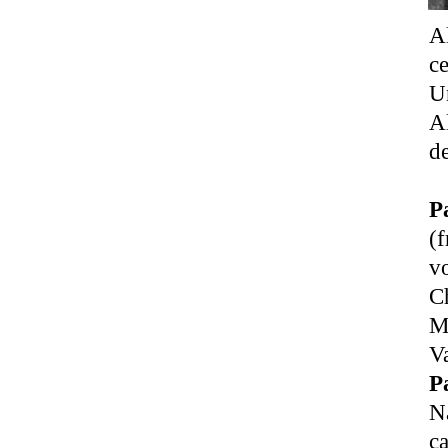
Al
c
Un
Al
d
P
(f
vo
Ch
Ma
Va
P
N
c