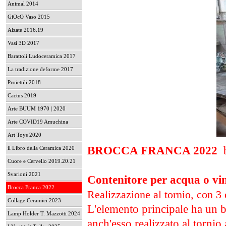
Animal 2014
GiOcO Vaso 2015
Alzate 2016.19
Vasi 3D 2017
Barattoli Ludoceramica 2017
La tradizione deforme 2017
Proiettili 2018
Cactus 2019
Arte BUUM 1970 | 2020
Arte COVID19 Amuchina
Art Toys 2020
BROCCA FRANCA 2022
b
il Libro della Ceramica 2020
Cuore e Cervello 2019.20.21
Svarioni 2021
Contenitore per acqua o vin
Brocca Franca 2022
Realizzazione al tornio, con 3 
Collage Ceramici 2023
L'elemento principale ha un b
Lamp Holder T. Mazzotti 2024
anch'esso realizzato al tornio