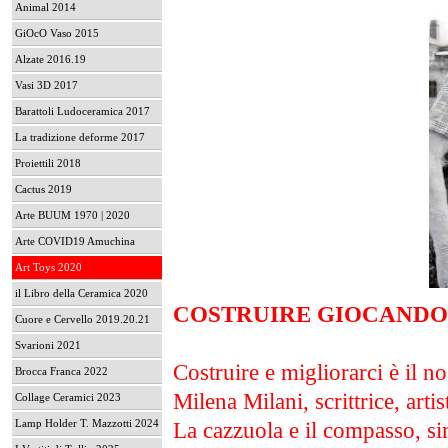
Animal 2014
GiOcO Vaso 2015
Alzate 2016.19
Vasi 3D 2017
Barattoli Ludoceramica 2017
La tradizione deforme 2017
Proiettili 2018
Cactus 2019
Arte BUUM 1970 | 2020
Arte COVID19 Amuchina
Art Toys 2020
il Libro della Ceramica 2020
COSTRUIRE GIOCAND
Cuore e Cervello 2019.20.21
Svarioni 2021
Costruire e migliorarci è il n
Brocca Franca 2022
Milena Milani, scrittrice, arti
Collage Ceramici 2023
Lamp Holder T. Mazzotti 2024
La cazzuola e il compasso, si