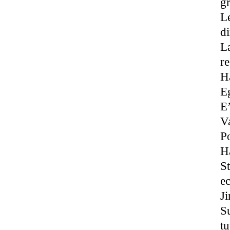
gr
Le
d
La
re
Ha
Eg
E’
Va
P
Ha
St
e
J
Su
tu