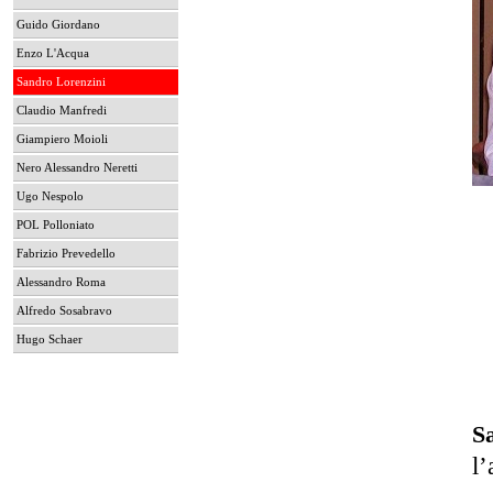
Guido Giordano
Enzo L'Acqua
Sandro Lorenzini
Claudio Manfredi
Giampiero Moioli
Nero Alessandro Neretti
Ugo Nespolo
POL Polloniato
Fabrizio Prevedello
Alessandro Roma
Alfredo Sosabravo
Hugo Schaer
S
l’